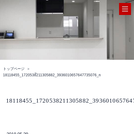
トップページ
18118455_1720538211305882_3936010657647735076_n
18118455_1720538211305882_393601065764