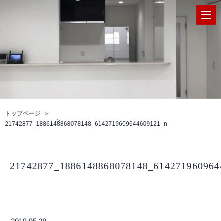
トップページ
21742877_1886148868078148_6142719609644609121_n
21742877_1886148868078148_614271960964