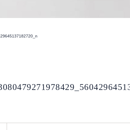
429645137182720_n
3080479271978429_5604296451