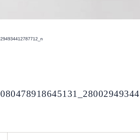
0294934412787712_n
3080478918645131_28002949344