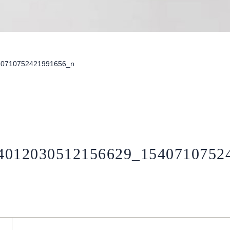
40710752421991656_n
4012030512156629_1540710752