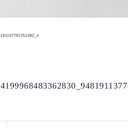
8191137787251382_n
_4199968483362830_9481911377