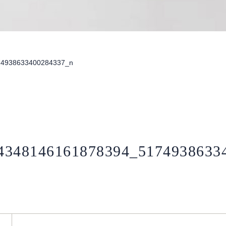
74938633400284337_n
4348146161878394_5174938633