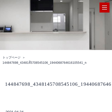
トップページ
144847698_4348145708545106_1944068764616105541_n
144847698_4348145708545106_19440687646