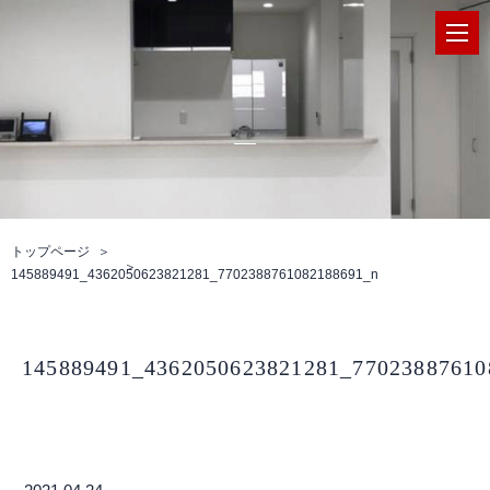
トップページ
145889491_4362050623821281_7702388761082188691_n
145889491_4362050623821281_77023887610