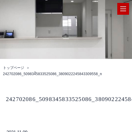
トップページ
242702086_5098345833525086_3809022245843309558_n
242702086_5098345833525086_38090222458