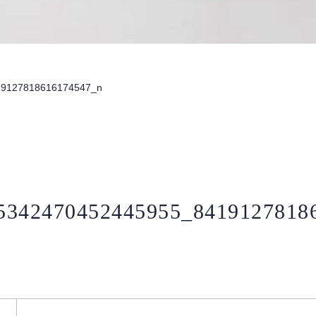
19127818616174547_n
5342470452445955_8419127818