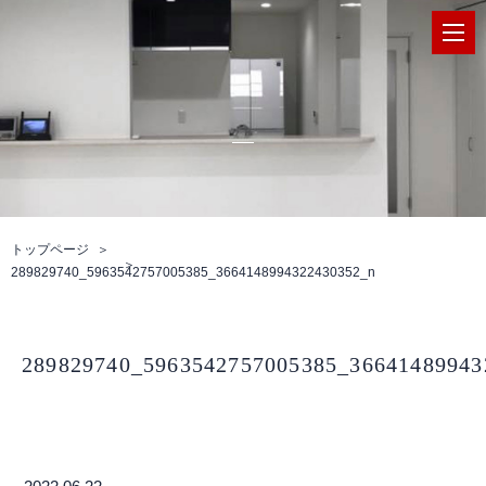
トップページ
289829740_5963542757005385_3664148994322430352_n
289829740_5963542757005385_36641489943