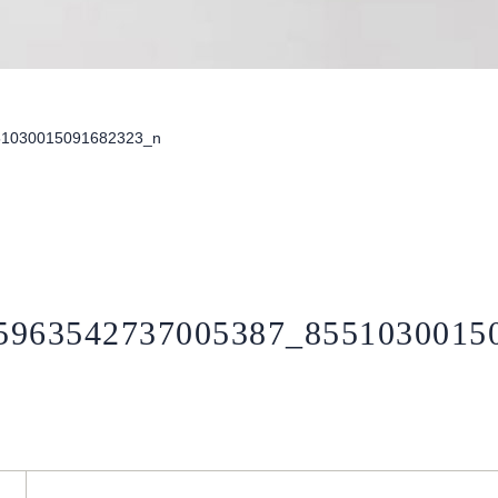
51030015091682323_n
5963542737005387_8551030015