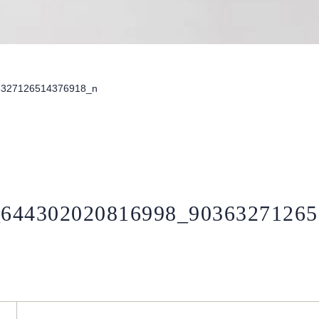
6327126514376918_n
_644302020816998_90363271265