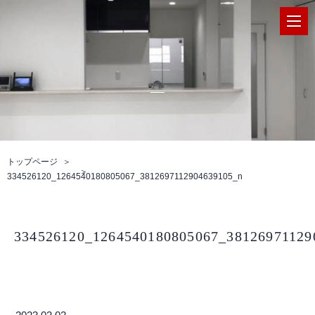
トップページ
334526120_1264540180805067_3812697112904639105_n
334526120_1264540180805067_38126971129