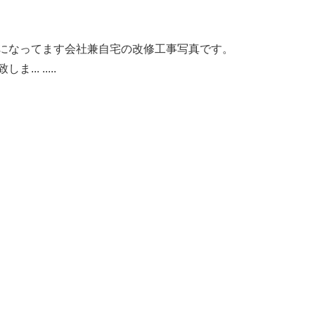
になってます会社兼自宅の改修工事写真です。
.. .....